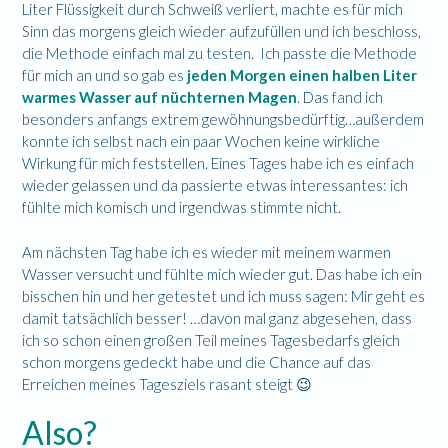
Liter Flüssigkeit durch Schweiß verliert, machte es für mich
Sinn das morgens gleich wieder aufzufüllen und ich beschloss,
die Methode einfach mal zu testen. Ich passte die Methode
für mich an und so gab es
jeden Morgen einen halben Liter
warmes Wasser auf nüchternen Magen
. Das fand ich
besonders anfangs extrem gewöhnungsbedürftig…außerdem
konnte ich selbst nach ein paar Wochen keine wirkliche
Wirkung für mich feststellen. Eines Tages habe ich es einfach
wieder gelassen und da passierte etwas interessantes: ich
fühlte mich komisch und irgendwas stimmte nicht.
Am nächsten Tag habe ich es wieder mit meinem warmen
Wasser versucht und fühlte mich wieder gut. Das habe ich ein
bisschen hin und her getestet und ich muss sagen: Mir geht es
damit tatsächlich besser! …davon mal ganz abgesehen, dass
ich so schon einen großen Teil meines Tagesbedarfs gleich
schon morgens gedeckt habe und die Chance auf das
Erreichen meines Tagesziels rasant steigt 😉
Also?