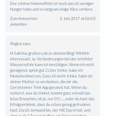
Der schöne Nebeneffekt ist noch das ich weniger
Hunger habe und so langsam einige Kilos verliere.
Zum Antworten
3. Juni 2017 at 06:03
anmelden
Regina
says:
Hi Sabrina, großes Lob zu deinem Blog! Wirklich
interessant. Ja, Veränderungen bei der erhöhter
Wasserzufuhr kann ich bestätigen. Wenn ich nicht
genügend, sprich gut 2 Liter trinke, habe ich
Muskelschmerzen. Dass ich mehr trinke, habe ich
deiner Mutter zu verdanken, die mir die
Gerolsteiner Trink App genannt hat. Wenn du
notierst, was du trinkst, kommt ganz schnell das
böse Erwachen, oh je, nur 05 l……oder du hast das
Erfolgserlebnis, dass du schon genug getrunken
hast. Da ich Jermand bin, der NIE Durst hat, und
dem auch 2 Tassen Kaffee am Tag ausreichen,