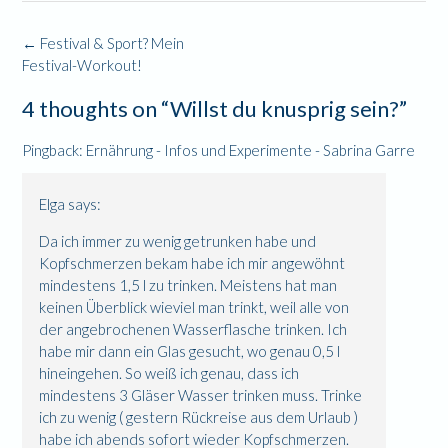
Post
←
Festival & Sport? Mein
navigation
Festival-Workout!
4 thoughts on “
Willst du knusprig sein?
”
Pingback:
Ernährung - Infos und Experimente - Sabrina Garre
Elga
says:
Da ich immer zu wenig getrunken habe und
Kopfschmerzen bekam habe ich mir angewöhnt
mindestens 1,5 l zu trinken. Meistens hat man
keinen Überblick wieviel man trinkt, weil alle von
der angebrochenen Wasserflasche trinken. Ich
habe mir dann ein Glas gesucht, wo genau 0,5 l
hineingehen. So weiß ich genau, dass ich
mindestens 3 Gläser Wasser trinken muss. Trinke
ich zu wenig ( gestern Rückreise aus dem Urlaub )
habe ich abends sofort wieder Kopfschmerzen.